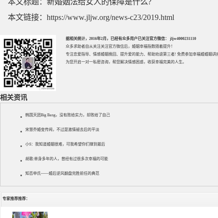
本文标题：
新婚姻法给女人的保障是什么?
本文链接：
https://www.jljw.org/news-c23/2019.html
据相关统计，2016年2月，已经有众多用户已关注官方微信： jljw4000231110
众多求助者自从关注关注官方微信后，婚姻幸福指数随着提升！
专注
恋爱指导
、
情感婚姻挽回
、提升
爱的能力
、帮助
劝退第三者
! 免费参加
幸福婚婚姻讲
为您开启一对一私密咨询，帮您解决情感困惑，收获幸福完美的人生。
相关资讯
韩国天团Big Bang，没有败给实力，却败给了自己
宋慧乔婚变传闻，不过是激情褪去后的平淡
小S：我知道婚姻很难，可我希望你们撑到最后
胡歌:单身多年的人，曾经有过很多次幸福的可能
知否申氏——婚后逆风翻盘完胜前任的典范
专家推荐推荐：