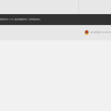
版权所有 © 2015
重庆婚姻咨询
丨
怎样挽回老公
渝公网安备 5001080200