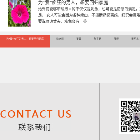
徐珞棋
徐珞棋，婚姻家庭咨询师，毕业于重庆师范大学心理学专业，
多年，对婚姻情感分析、恋爱择偶、夫妻关系，情感挽回、家
千小时，积累了丰富的咨
为“爱”痴狂的男人，想要回归家庭
徐珞棋
罗天
詹子君
孙娅
黄明杰