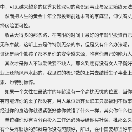
中，可见越来越多的优秀女性深切的意识到事业与家庭始终无法
然而把人生的黄金十年全部投到前途未普的家庭里，仰仗着丈
择房险更可控。
收益大得多的那条路，在有限的时间里最好的年龄里投资自己
无私奉献，这听上去是件特别无奈的事，但是又有什么办法呢，
证还是两个熊孩子都不是你的安全感来源，唯有你自己的能力人
其次才是做人不缺爱做爱不缺人，那么到底有没有女人平衡好
业上还能风声水起的，我见过的极少数的正常去结婚生子事业上
累、也特别憔悴。
如果一个女性在最该拼的年龄没有一个高枕无忧的位置，当你
有可能连你的桌子都没有，用人单位嫌弃女职工只拿福利不做事
经过你的身边你就很紧张好像你做错了什么一样，其实你什么也
单位嫌你没有百分百投入工作还必须要给你买社保，批那么久
有个头疼脑热的那就是你没有照顾好，所以，在中国要想当好平