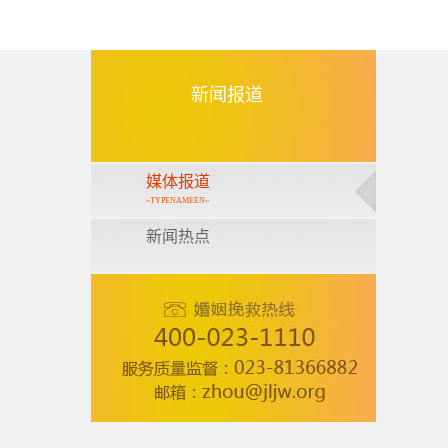
新闻报道
媒体报道
~TYPENAMEEN~
新闻热点