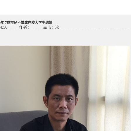
0年 7成市民不赞成在校大学生结婚
4:56
作者：
点击：
次