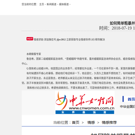
您当前的位置：
主页
>
新闻报道
>
媒体报道
>
如何简单粗暴并
时间：2018-07-19 1
情感求助 添加微信号
jljw2012
立即获取专业情感导师1对1帮你解决
本期做客专家
鲁芸希，国家二级婚姻家庭咨询师、“壹婚姻网”特邀专家、重庆婚姻家庭咨询师协会会员、婚恋情感指
中心。
Q:我和老公结婚10年。他是国企的业务骨干，经常都在外出差，一个月在家待不到一周，家里的事情
有时候遇到不顺心的事情，想给他打电话倾诉一下，他总是忙，久而久之我就不想找他了，有时候即使
孩子开家长会，永远是我去，老师都说从来没见过孩子的爸爸，偷偷问我是不是单亲妈妈。孩子生病了
觉。孩子半夜发烧到39摄氏度，我非常害怕，抱着孩子崩溃大哭。可我打电话告诉他，他也没有更多的关
我和他讨论过很多次，希望他调换岗位，不要长期出差了，可是他很热爱那份工作，希望我能支持他。