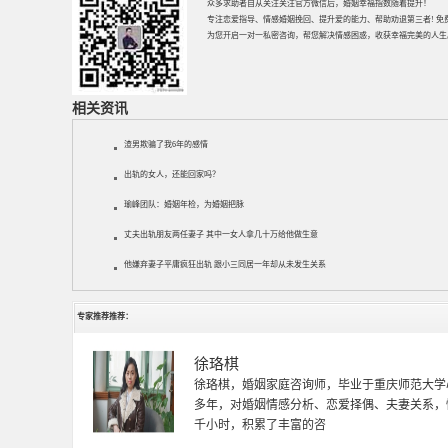
众多求助者自从关注关注官方微信后，婚姻幸福指数随着提升！
专注
恋爱指导
、
情感婚姻挽回
、提升
爱的能力
、帮助
劝退第三者
! 
为您开启一对一私密咨询，帮您解决情感困惑，收获幸福完美的人生
相关资讯
渣男欺骗了我6年的感情
出轨的女人，还能回家吗？
瑜峰团队：婚姻年检，为婚姻把脉
丈夫出轨朋友两任妻子 其中一女人拿几十万给他做生意
他嫌弃妻子平庸疯狂出轨 跟小三同居一年却从未发生关系
专家推荐推荐：
徐珞棋
徐珞棋，婚姻家庭咨询师，毕业于重庆师范大学
多年，对婚姻情感分析、恋爱择偶、夫妻关系，
千小时，积累了丰富的咨