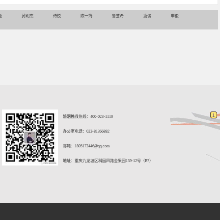
娅
黄明杰
诗悦
陈一筠
鲁芸希
凌诚
申俊
婚姻挽救热线：400-023-1110
办公室电话：023-81366882
邮箱：
1805172446@qq.com
地址：重庆九龙坡区科园四路金果园139-12号（B7）