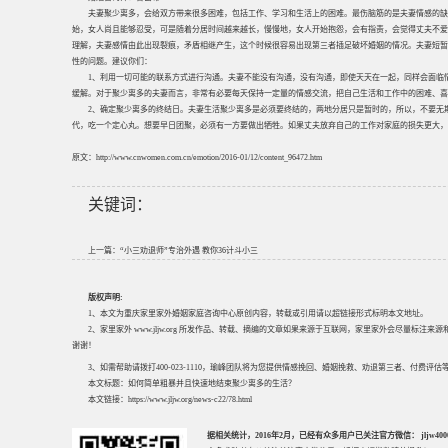
夫妻聚少离多，会给双方带来很多困难，包括工作、学习和生活上的困难。最伤脑筋的是夫妻情感的缺
始，女人尚且能够忍受，可是随着分居时间越来越长，慢慢地，女人开始抱怨，会有指责，会觉得丈夫不爱
理解，夫妻感情由此出现裂痕，矛盾相继产生，这个时候很容易出现第三者插足破坏婚姻的情况。夫妻短暂
性的问题。建议你们：
1、利用一切可能的联系方式进行沟通。夫妻不能没有沟通，没有沟通，即使天天在一起，同样会面临
缓解。对于聚少离多的夫妻而言，非常有必要每天保持一定量的情感交流，把自己生活和工作中的困难、喜
2、确定聚少离多的终结日。夫妻生活聚少离多是必须要终结的，两地分居只是暂时的，所以，不要无
代，吃一个定心丸。想要早日团聚，必须有一方要做出牺牲。如果丈夫放弃自己的工作对家庭的损失更大，
原文：http://www.cnwomen.com.cn/emotion/2016-01/12/content_96472.htm
关键词：
上一篇：
“小三劝退师”专治外遇 教你36计斗小三
版权声明:
1、本文为重庆家里家外婚姻家庭咨询中心原创内容，转载或引用请以超链接形式标明本文地址。
2、家里家外 www.jljw.org 所发作品、转载、摘编的文章如果来源于互联网，家里家外会尽量标注
谢谢！
3、如需帮助请拨打400-023-1110，瑜峰团队将为您提供情感挽回、婚姻挽救、劝退第三者、付费
本文标题：
如何简单粗暴并且快速地结束聚少离多的生活？
本文链接：
https://www.jljw.org/news-c22/78.html
据相关统计，2016年2月，已经有众多用户已关注官方微信： jljw40002