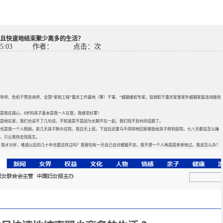
且快速地结束聚少离多的生活？
5:03
作者：
点击：
次
导师、危机干预咨询师、全国“家和工程”重庆工作基地（筹）干事、“婚姻维权专家。现就职于重庆家里家外婚姻家庭咨询服务
都是我在操心，8岁的孩子基本是我一人在管，我感觉好累！
是他在家，我们也说不了几句话，不知道是不是因为长期不在一起，我们找不到共同话题了。
也是我一个人照顾。前几天孩子肺炎住院，我白天上班，下班后还要马不停蹄地回家做饭给孩子带到医院，七八天都没怎么睡
心，只让我快去找医生。
我才30岁，难道以后的几十年也要这样过吗？我害怕有一天自己会对婚姻不忠，我不想一个人再孤孤单单地过。我该怎么办？