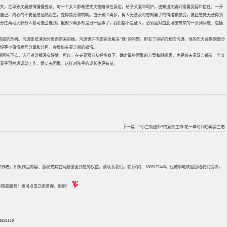
失，会导致夫妻感情慢慢变淡。每一个女人都希望丈夫能陪伴在身边，给予关爱和呵护，也知道夫妻间需要宽容和信任。一开
自己，内心的不安全感油然而生，变得焦虑和唠叨。由于聚少离多，男人无法及时感知妻子的情绪和感受，彼此感觉无法得到
分住两地大部分人都可能会遇到，但聚少离多却是另一回事了，我们都不是圣人，必须面对由此可能带来的一系列问题、包括
情感的危机。沟通能抵消因分离而带来的痛。沟通也许不能完全解决“性”的问题，但有了良好的爱的沟通，性的压力会得到部分
悦等小事情相互分享和分担，会增加夫妻之间的感情。
期限拖下去，这样对谁都没有好处。所以，在夫妻双方友好协商下，确定最终团聚的方案和时间表，也是给夫妻双方都有一个交
妻子可考虑调动工作，跟丈夫团聚，这样对孩子的成长也更有益。
下一篇：
“小三劝退师”的复杂工作:花一年时间劝离第三者
来源和作者。如果作品内容、版权或其它问题侵害到您的权益，请联系我们。联系QQ：1805172446，也诚挚地欢迎您给我们投稿，
评估等情感服务！也可点击立即咨询，谢谢！
31110