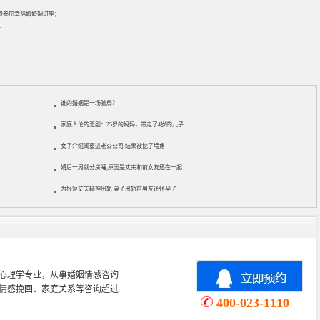
免费参加
幸福婚婚姻讲座
；
。
谁的婚姻是一场骗局？
家庭人伦的悲剧：25岁的妈妈，带走了4岁的儿子
女子介绍闺蜜进老公公司 结果被挖了墙角
婚后一周就分房睡,原因是丈夫和前女友还在一起
为报复丈夫精神出轨 妻子出轨前男友还怀孕了
心理学专业，从事婚姻情感咨询
情感挽回、家庭关系等咨询超过
400-023-1110