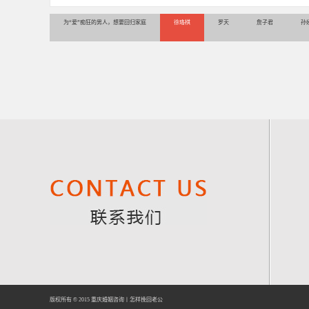
为“爱”痴狂的男人，想要回归家庭
徐珞棋
罗天
詹子君
孙
版权所有 © 2015
重庆婚姻咨询
丨
怎样挽回老公