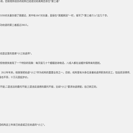
做咨询，目前他所创办的机构已经成功劝离两百余位“第三者”
359对夫妻办理了离婚证，其中有1847对夫妻，直接在“离婚原因”一栏，填写了“第三者介入”这几个字。
功劝退的第三者超过200人。
也是这里的首席“小三劝退师”。
但他很快发现了一个特别的现象：每天接几十个婚姻咨询电话，八成人都在谈婚外情带来的困扰。
2012年年末，他渐渐把劝退“小三”作为机构的重要业务之一。目前，机构里有30多位身兼劝退师职务的员工，包括资深律师、
格也不菲，十万元是起步价。
不接;二是违法的委托不接;三是违反道德的委托不接，比如“小三”要求劝退原配，自己转正的。
是机构这三年来已劝退或正在劝退的“小三”。