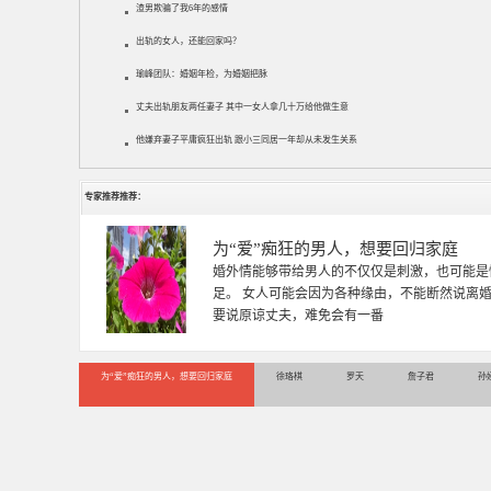
渣男欺骗了我6年的感情
出轨的女人，还能回家吗？
瑜峰团队：婚姻年检，为婚姻把脉
丈夫出轨朋友两任妻子 其中一女人拿几十万给他做生意
他嫌弃妻子平庸疯狂出轨 跟小三同居一年却从未发生关系
专家推荐推荐：
徐珞棋
徐珞棋，婚姻家庭咨询师，毕业于重庆师范大学
多年，对婚姻情感分析、恋爱择偶、夫妻关系，
千小时，积累了丰富的咨
为“爱”痴狂的男人，想要回归家庭
徐珞棋
罗天
詹子君
孙