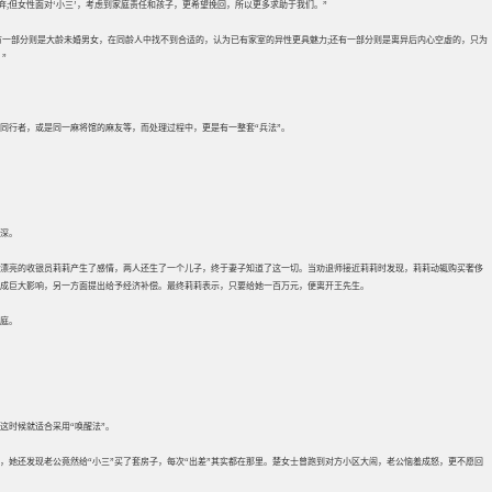
弃;但女性面对‘小三’，考虑到家庭责任和孩子，更希望挽回，所以更多求助于我们。”
有一部分则是大龄未婚男女，在同龄人中找不到合适的，认为已有家室的异性更具魅力;还有一部分则是离异后内心空虚的，只为
”
同行者，或是同一麻将馆的麻友等，而处理过程中，更是有一整套“兵法”。
情深。
轻漂亮的收银员莉莉产生了感情，两人还生了一个儿子，终于妻子知道了这一切。当劝退师接近莉莉时发现，莉莉动辄购买奢侈
造成巨大影响，另一方面提出给予经济补偿。最终莉莉表示，只要给她一百万元，便离开王先生。
庭。
这时候就适合采用“唤醒法”。
”，她还发现老公竟然给“小三”买了套房子，每次“出差”其实都在那里。楚女士曾跑到对方小区大闹，老公恼羞成怒，更不愿回