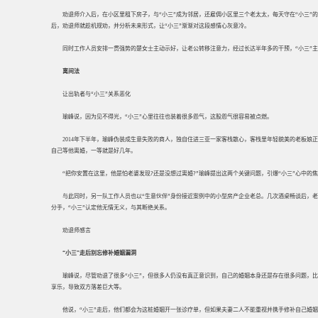
劝退师介入后，在小区里租下房子，与“小三”成为邻居，还雇佣小区里三个老太太，每天守在“小三”
后，劝退师就趁机规劝，并分析未来形式，让“小三”渐渐对这段感情心灰意冷。
同时工作人员安排一贯强势的楚女士主动示好，让老公转移注意力，经过长达半年多的干预，“小三”
离间法
让出轨者与“小三”关系恶化
瑜峰说，因为见不得光，“小三”心里往往也装着很多怨气，这股怨气很容易被点燃。
2014年下半年，瑜峰伪装成生意失败的商人，独自住进三亚一家客栈散心，客栈里年轻貌美的老板娘
自己等他离婚，一等就是好几年。
“把你安置在这里，他是怕老婆发现?还是没想过离婚?”瑜峰提出这两个关键问题，引爆“小三”心中的
与此同时，另一队工作人员也以“生意伙伴”身份接近案例中的小型房产企业老总。几次酒桌畅谈后，老
分手，“小三”认定他无情无义，与其断绝关系。
劝退师感言
“小三”走后别忘修补婚姻漏洞
瑜峰说，尽管劝退了很多“小三”，但很多人仍没有真正意识到，自己的婚姻本身还是存在很多问题，比
享乐，导致双方落差巨大等。
他说，“小三”走后，他们都会为这桩婚姻开一张诊疗单，但如果夫妻二人不能重视并携手修补自己婚姻