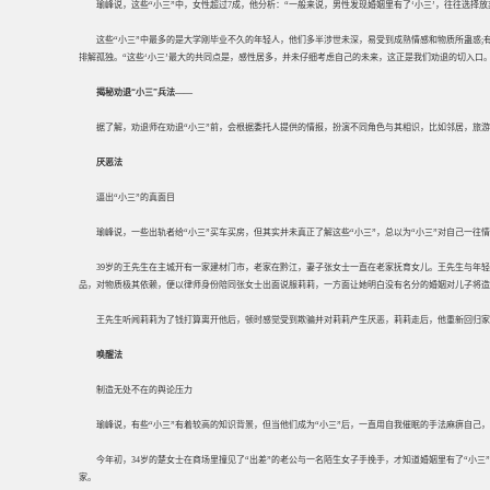
瑜峰说，这些“小三”中，女性超过7成，他分析：“一般来说，男性发现婚姻里有了‘小三’，往往选择放
这些“小三”中最多的是大学刚毕业不久的年轻人，他们多半涉世未深，易受到成熟情感和物质所蛊惑;
排解孤独。“这些‘小三’最大的共同点是，感性居多，并未仔细考虑自己的未来，这正是我们劝退的切入口。
揭秘劝退“小三”兵法——
据了解，劝退师在劝退“小三”前，会根据委托人提供的情报，扮演不同角色与其相识，比如邻居，旅游
厌恶法
逼出“小三”的真面目
瑜峰说，一些出轨者给“小三”买车买房，但其实并未真正了解这些“小三”，总以为“小三”对自己一往
39岁的王先生在主城开有一家建材门市，老家在黔江，妻子张女士一直在老家抚育女儿。王先生与年
品，对物质极其依赖，便以律师身份陪同张女士出面说服莉莉，一方面让她明白没有名分的婚姻对儿子将
王先生听闻莉莉为了钱打算离开他后，顿时感觉受到欺骗并对莉莉产生厌恶，莉莉走后，他重新回归家
唤醒法
制造无处不在的舆论压力
瑜峰说，有些“小三”有着较高的知识背景，但当他们成为“小三”后，一直用自我催眠的手法麻痹自己，
今年初，34岁的楚女士在商场里撞见了“出差”的老公与一名陌生女子手挽手，才知道婚姻里有了“小三
家。