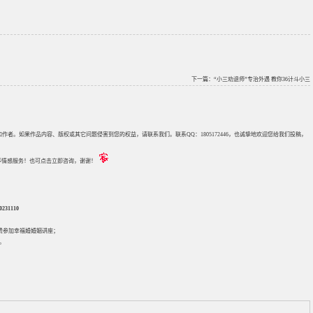
下一篇：
“小三劝退师”专治外遇 教你36计斗小三
来源和作者。如果作品内容、版权或其它问题侵害到您的权益，请联系我们。联系QQ：1805172446，也诚挚地欢迎您给我们投稿，
评估等情感服务！也可点击立即咨询，谢谢！
31110
免费参加
幸福婚婚姻讲座
；
。