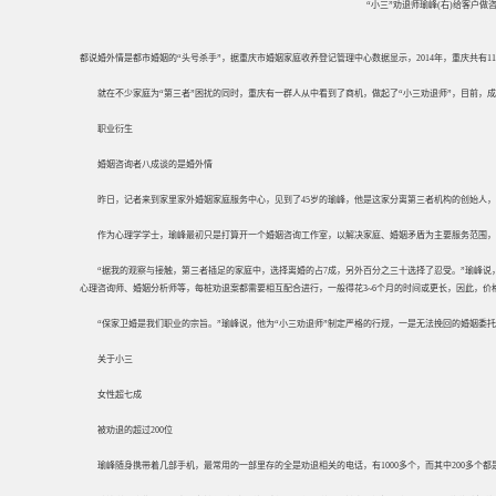
“小三”劝退师瑜峰(右)给客户
都说婚外情是都市婚姻的“头号杀手”，据重庆市婚姻家庭收养登记管理中心数据显示，2014年，重庆共有115
就在不少家庭为“第三者”困扰的同时，重庆有一群人从中看到了商机，做起了“小三劝退师”，目前，成
职业衍生
婚姻咨询者八成谈的是婚外情
昨日，记者来到家里家外婚姻家庭服务中心，见到了45岁的瑜峰，他是这家分离第三者机构的创始人，
作为心理学学士，瑜峰最初只是打算开一个婚姻咨询工作室，以解决家庭、婚姻矛盾为主要服务范围，
“据我的观察与接触，第三者插足的家庭中，选择离婚的占7成，另外百分之三十选择了忍受。”瑜峰说，
心理咨询师、婚姻分析师等，每桩劝退案都需要相互配合进行，一般得花3~6个月的时间或更长，因此，价
“保家卫婚是我们职业的宗旨。”瑜峰说，他为“小三劝退师”制定严格的行规，一是无法挽回的婚姻委托
关于小三
女性超七成
被劝退的超过200位
瑜峰随身携带着几部手机，最常用的一部里存的全是劝退相关的电话，有1000多个，而其中200多个都