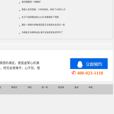
谁的婚姻是一场骗局？
家庭人伦的悲剧：25岁的妈妈，带走了4岁的儿子
女子介绍闺蜜进老公公司 结果被挖了墙角
婚后一周就分房睡,原因是丈夫和前女友还在一起
为报复丈夫精神出轨 妻子出轨前男友还怀孕了
心理学专业，从事婚姻情感咨询
情感挽回、家庭关系等咨询超过
400-023-1110
娅
黄明杰
诗悦
陈一筠
鲁芸希
凌诚
申俊