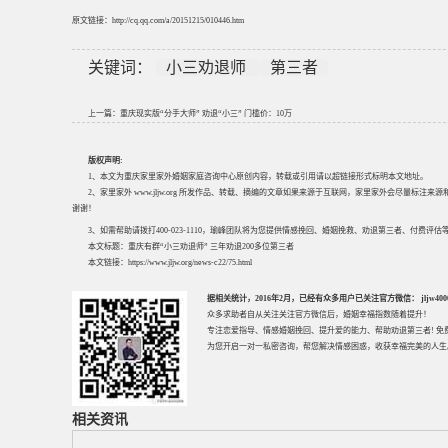
原文链接：http://cq.qq.com/a/20151215/010446.htm
关键词：
小三劝退师
第三者
上一篇：
重庆现实版“分手大师” 劝退“小三” 门槛价：10万
版权声明:
1、本文为重庆家里家外婚姻家庭咨询中心原创内容，转载或引用请以超链接形式标明本文地址。
2、家里家外 www.jljw.org 所发作品、转载、摘编的文章如果来源于互联网，家里家外会尽量标注
谢谢！
3、如需帮助请拨打400-023-1110，瑜峰团队将为您提供情感挽回、婚姻挽救、劝退第三者、付费
本文标题：
重庆有群“小三劝退师” 三年劝退200多位第三者
本文链接：
https://www.jljw.org/news-c22/75.html
据相关统计，2016年2月，已经有众多用户已关注官方微信： jljw40002
众多求助者自从关注关注官方微信后，婚姻幸福指数随着提升！
专注
恋爱指导
、
情感婚姻挽回
、提升
爱的能力
、帮助
劝退第三者
! 
为您开启一对一私密咨询，帮您解决情感困惑，收获幸福完美的人生
相关资讯