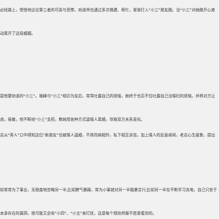
的必经路上，愤恨地议论第三者的可恶与悲惨。劝退师也通过多次偶遇、帮忙，渐渐打入“小三”朋友圈。当“小三”对她敞开心扉
主动离开了这段婚姻。
正是他要劝退的“小三”。瑜峰与“小三”相识为友后，常常吐露自己的烦恼，她终于也忍不住吐露自己当情妇的烦恼，并称对方让
焦虑。接着，他不断给“小三”支招，教她用各种方式逼情人离婚，导致双方关系恶化。
总从“旁人”口中得知这位“新朋友”也被情人逼婚，不禁同病相怜，私下相互诉苦。加上情人的反复胡闹，老总心生疲惫，提出
如常常为了事业，无限度地忽略另一半;比如脾气暴躁，常为小事就对另一半粗暴言行;比如另一半在不断学习充电，自己只安于
本身存在的漏洞，很可能又会有“小四”、“小五”来打扰，这是每个规劝师最不愿意看到的。