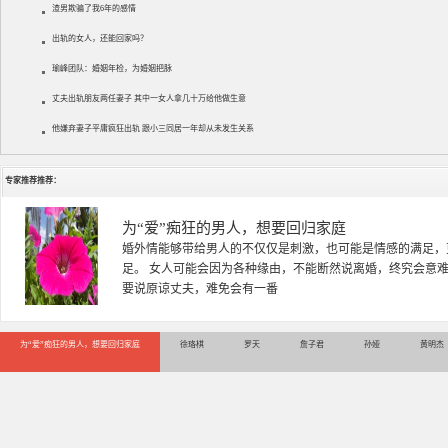
渣男欺骗了我6年的感情
出轨的女人，还能回家吗？
瑜峰团队：婚姻年检，为婚姻把脉
丈夫出轨朋友两任妻子 其中一女人拿几十万给他做生意
他嫌弃妻子平庸疯狂出轨 跟小三同居一年却从未发生关系
专家推荐推荐：
徐珞棋
徐珞棋，婚姻家庭咨询师，毕业于重庆师范大学心理学专业，
多年，对婚姻情感分析、恋爱择偶、夫妻关系，情感挽回、家
千小时，积累了丰富的咨
为“爱”痴狂的男人，想要回归家庭
徐珞棋
罗天
詹子君
孙娅
黄明杰