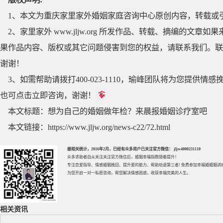
1、本文为重庆家里家外婚姻家庭咨询中心原创内容，转载或
2、家里家外 www.jljw.org 所发作品、转载、摘编的
果作品内容、版权或其它问题侵害到您的权益，请联系我们。联系QQ
谢谢！
3、如需帮助请拨打400-023-1110，瑜峰团队将为您提
也可点击立即咨询，谢谢！
本文标题：
想为自己的婚姻做年检？来晨报婚姻诊疗室吧
本文链接：
https://www.jljw.org/news-c22/72.html
据相关统计，2016年2月，已经有众多用户已关注官方微信： jljw4000231110
众多求助者自从关注关注官方微信后，婚姻幸福指数随着提升！
专注
恋爱指导
、
情感婚姻挽回
、提升
爱的能力
、帮助
劝退第三者
! 免费参加
幸福婚婚姻讲
为您开启一对一私密咨询，帮您解决情感困惑，收获幸福完美的人生。
相关资讯