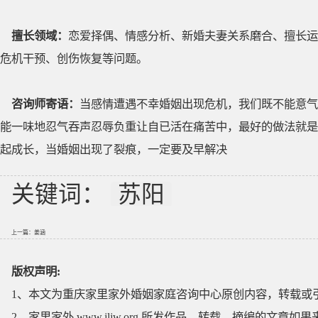
擅长领域：
恋爱择偶、情感分析、新婚夫妻关系磨合、擅长运
危机干预、创伤恢复等问题。
咨询师寄语：
当感情遭遇不幸婚姻出现危机，我们既不能意气
能一味地忍气吞声忍辱负重让自已活在痛苦中，最好的做法就是
起成长，当婚姻出现了裂痕，一定要及早解决
关键词：
苏阳
上一篇：
姜涵
版权声明:
1、本文为重庆家里家外婚姻家庭咨询中心原创内容，转载或
2、家里家外 www.jljw.org 所发作品、转载、摘编的