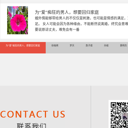
徐珞棋
徐珞棋，婚姻家庭咨询师，毕业于重庆师范大学心理学专业，
多年，对婚姻情感分析、恋爱择偶、夫妻关系，情感挽回、家
千小时，积累了丰富的咨
为“爱”痴狂的男人，想要回归家庭
徐珞棋
罗天
詹子君
孙娅
黄明杰