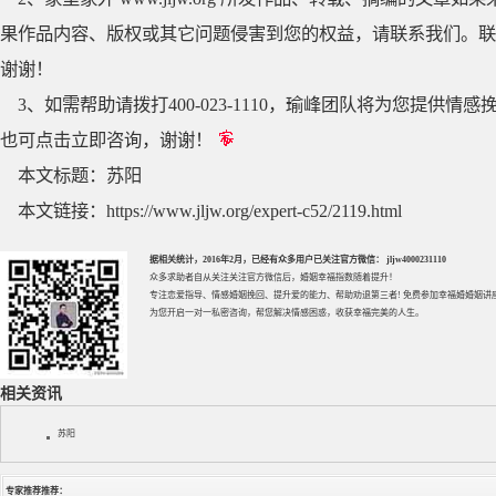
果作品内容、版权或其它问题侵害到您的权益，请联系我们。联系QQ
谢谢！
3、如需帮助请拨打400-023-1110，瑜峰团队将为您提
也可点击立即咨询，谢谢！
本文标题：
苏阳
本文链接：
https://www.jljw.org/expert-c52/2119.html
据相关统计，2016年2月，已经有众多用户已关注官方微信： jljw4000231110
众多求助者自从关注关注官方微信后，婚姻幸福指数随着提升！
专注
恋爱指导
、
情感婚姻挽回
、提升
爱的能力
、帮助
劝退第三者
! 免费参加
幸福婚婚姻讲
为您开启一对一私密咨询，帮您解决情感困惑，收获幸福完美的人生。
相关资讯
苏阳
专家推荐推荐：