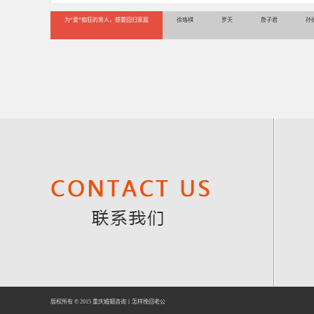
为“爱”痴狂的男人，想要回归家庭
徐珞棋
罗天
詹子君
孙
版权所有 © 2015
重庆婚姻咨询
丨
怎样挽回老公