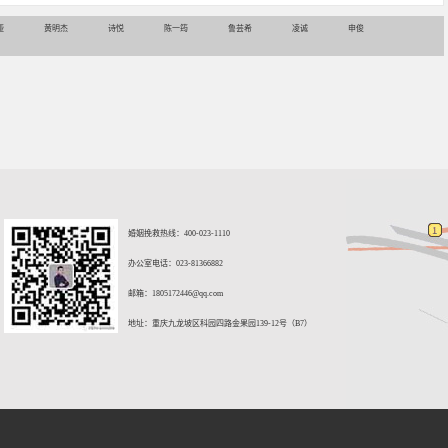
娅
黄明杰
诗悦
陈一筠
鲁芸希
凌诚
申俊
婚姻挽救热线：400-023-1110
办公室电话：023-81366882
邮箱：
1805172446@qq.com
地址：重庆九龙坡区科园四路金果园139-12号（B7）