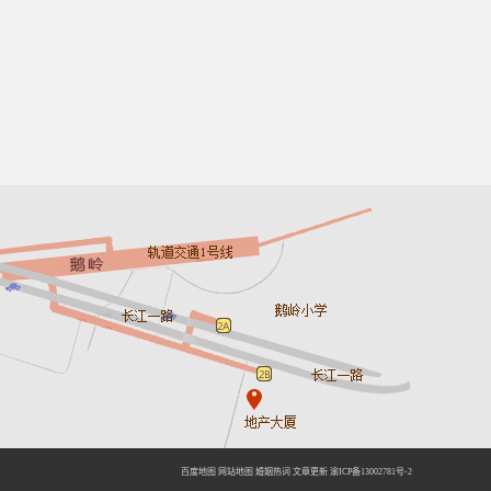
百度地图
网站地图
婚姻热词
文章更新
渝ICP备13002781号-2