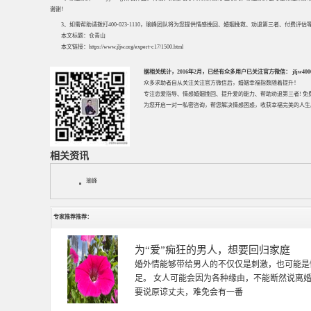
谢谢！
3、如需帮助请拨打400-023-1110，瑜峰团队将为您提供情感挽回、婚姻挽救、劝退第三者、付费
本文标题：
仓青山
本文链接：
https://www.jljw.org/expert-c17/1500.html
据相关统计，2016年2月，已经有众多用户已关注官方微信： jljw40002
众多求助者自从关注关注官方微信后，婚姻幸福指数随着提升！
专注
恋爱指导
、
情感婚姻挽回
、提升
爱的能力
、帮助
劝退第三者
! 
为您开启一对一私密咨询，帮您解决情感困惑，收获幸福完美的人生
相关资讯
瑜峰
专家推荐推荐：
徐珞棋
徐珞棋，婚姻家庭咨询师，毕业于重庆师范大学
多年，对婚姻情感分析、恋爱择偶、夫妻关系，
千小时，积累了丰富的咨