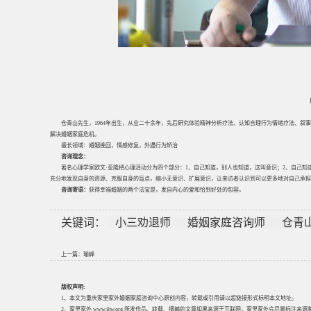
仓青山先生，1964年出生，从业二十余年，先后研究体验精神分析疗法、认知合理行为情绪疗法、
解决婚姻家庭危机。
擅长领域：婚姻挽回，情感修复，外遇行为矫治
咨询理念：
著名心理学家欧文·亚隆把心理活动分为四个部分：1、自己知道，别人也知道，这叫意识；2、自己知
充分地发现自身的资源、克服自身的盲点，缩小无意识、扩展意识，让来访者认识到可以更多地对自己承担
咨询寄语：
获得幸福婚姻的两个法宝是，发自内心的爱和恰到好处的包容。
关键词：
小三劝退师
婚姻家庭咨询师
仓青
上一篇：
瑜峰
版权声明:
1、本文为重庆家里家外婚姻家庭咨询中心原创内容，转载或引用请以超链接形式标明本文地址。
2、家里家外 www.jljw.org 所发作品、转载、摘编的文章如果来源于互联网，家里家外会尽量标注