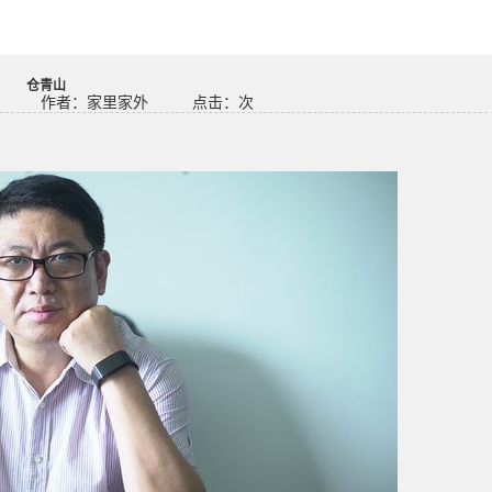
仓青山
作者：家里家外
点击：
次