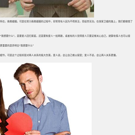
所在，挽救婚姻。可是在努力挽救婚姻的过程中，却常常有人因为不得其法，而徒劳无功。在保家卫婚的路上，我们都做错了
“我想要什么”。是要爱人回归家庭，还是要和爱人一拍两散，或者有的人觉得爱人只要足够关心自己，就算有情人也可以接
更重要的是弄明白“我想要什么”
细节。可是这个过程却是对两人关系的极大伤害。爱人说，会让自己难以接受；爱人不说，会让两人关系更僵。