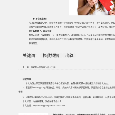
TA
不会改变的！
当决心挽救婚姻之后，常常会遇到的一个问题是：明明自己都这么努力了，对方毫无改变。也有
这两个问题虽然看起来确实让人沮丧，可是却忽略了在这个过程之中通过自己努力之后，可能产
我什么都做了，却没有用！
有的人会说：“我非常努力了，能做的都做了，可他就是不回头。”可是当问到他到底做过些什
我们能做的事情很多，也有很多的方法可以挽救自己的婚姻。恐怕其中效果最差的，就要数向亲
事情而已。
关键词：
挽救婚姻
出轨
上一篇：
中老年人离异率为什么升高
版权声明:
1、本文为重庆家里家外婚姻家庭咨询中心原创内容，转载或引用请以超链接形式标明本文地址。
2、家里家外 www.jljw.org 所发作品、转载、摘编的文章如果来源于互联网，家里家外会尽量标注
谢谢！
3、如需帮助请拨打400-023-1110，瑜峰团队将为您提供情感挽回、婚姻挽救、劝退第三者、付费
本文标题：
为挽救婚姻，我都做错了些什么
本文链接：
https://www.jljw.org/case-c15/327.html
据相关统计，2016年2月，已经有众多用户已关注官方微信： jljw40002