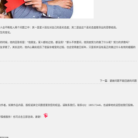
人会不断陷入两个问题之中：其一是爱人现在对自己的恶劣态度；其二是由这个恶劣态度推导出的悲惨结局。
生的变化。
么的时候，他的回答却是：“他朋友，家人都劝过他，都没用！”那么不禁要问，他到底努力的做了什么呢？努力的求救吗？
友求救了。其实这时，他内心确实经历了很复杂难受的过程，也会觉得度日如年，只是却并没有真正的做过什么有效的婚姻的
下一篇：
婆媳问题不能回避的问题
来源和作者。如果作品内容、版权或其它问题侵害到您的权益，请联系我们。联系QQ：1805172446，也诚挚地欢迎您给我们投稿，
评估等情感服务！也可点击立即咨询，谢谢！
31110