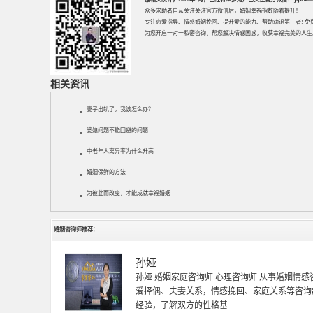
众多求助者自从关注关注官方微信后，婚姻幸福指数随着提升！
专注
恋爱指导
、
情感婚姻挽回
、提升
爱的能力
、帮助
劝退第三者
! 
为您开启一对一私密咨询，帮您解决情感困惑，收获幸福完美的人生
相关资讯
妻子出轨了，我该怎么办？
婆媳问题不能回避的问题
中老年人离异率为什么升高
婚姻保鲜的方法
为彼此而改变，才能成就幸福婚姻
婚姻咨询师推荐：
黄明杰
黄明杰老师 国家二级心理咨询师 资深情感婚姻
中医药大学，主修心理学，社会学。新婚夫妻磨
系调试，夫妻关系平衡调试，