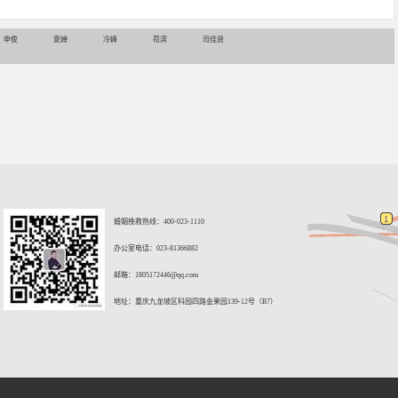
申俊
夏婵
冷峰
苟滨
司佳贤
婚姻挽救热线：400-023-1110
办公室电话：023-81366882
邮箱：
1805172446@qq.com
地址：重庆九龙坡区科园四路金果园139-12号（B7）