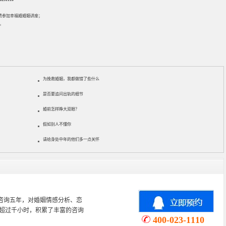
免费参加
幸福婚婚姻讲座
；
。
为挽救婚姻，我都做错了些什么
是否要追问出轨的细节
婚前怎样睁大双眼？
假如别人不懂你
请给身处中年的他们多一点关怀
导师 婚姻家庭咨询师 毕业于湖北
合，恋爱问题，婆媳（翁婿）关
400-023-1110