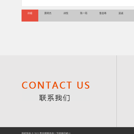
孙娅
黄明杰
诗悦
陈一筠
鲁芸希
凌诚
版权所有 © 2015
重庆婚姻咨询
丨
怎样挽回老公