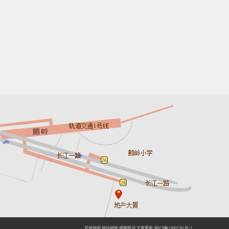
百度地图
网站地图
婚姻热词
文章更新
渝ICP备13002781号-2