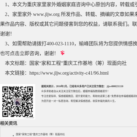
1、本文为重庆家里家外婚姻家庭咨询中心原创内容，转载或
2、家里家外 www.jljw.org 所发作品、转载、摘编的
果作品内容、版权或其它问题侵害到您的权益，请联系我们。联系QQ
谢谢！
3、如需帮助请拨打400-023-1110，瑜峰团队将为您提
也可点击立即咨询，谢谢！
本文标题：
国家“家和工程”重庆工作基地（筹）现面向社
本文链接：
https://www.jljw.org/activity-c41/96.html
据相关统计，2016年2月，已经有众多用户已关注官方微信： jljw4000231110
众多求助者自从关注关注官方微信后，婚姻幸福指数随着提升！
专注
恋爱指导
、
情感婚姻挽回
、提升
爱的能力
、帮助
劝退第三者
! 免费参加
幸福婚婚姻讲
为您开启一对一私密咨询，帮您解决情感困惑，收获幸福完美的人生。
相关资讯
国家“家和工程”重庆工作基地（筹）现面向社