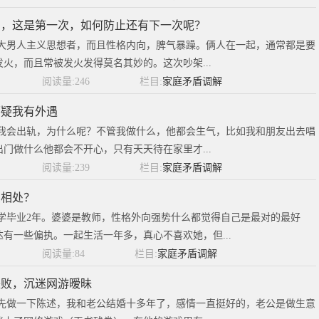
了，这是第一次，如何防止还有下一次呢？
的大男人主义思想者，而且性格内向，脾气暴躁。俩人在一起，通常都是要
火，而且常被发火发得莫名其妙的。这次吵架...
阅读量:246
栏目:
家庭矛盾调解
怀疑我有外遇
得我会出轨，为什么呢？不管我做什么，他都会生气，比如我和朋友出去唱
门做什么他都会不开心，只有天天待在家里才...
阅读量:239
栏目:
家庭矛盾调解
么相处？
大学毕业2年。婆婆是教师，性格外向强势什么都觉得自己是最对的最好
有一些偏执。一起生活一年多，真心不喜欢她，但...
阅读量:84
栏目:
家庭矛盾调解
失败，沉迷网游暧昧
我先做一下陈述，我和老公结婚十多年了，感情一直挺好的，老公是做生意