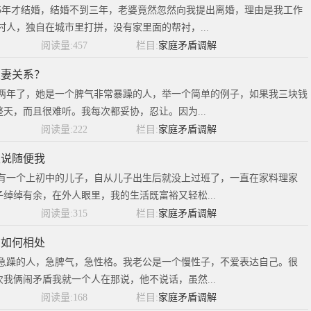
5年才结婚，结婚不到三年，老婆竟然忽然向我提出离婚，理由是我工作
村人，独自在城市里打拼，没有家里面的帮衬，...
阅读量:457
栏目:
家庭矛盾调解
夫妻关系？
婚两年了，她是一个脾气非常暴躁的人，举一个简单的例子，如果我三块钱
天，而且很难听。我每次都妥协，忍让。因为...
阅读量:222
栏目:
家庭矛盾调解
夫说随便我
，有一个上初中的儿子，自从儿子出生后就没上过班了，一直在家料理家
绰绰有余，在外人眼里，我的生活既富裕又轻松...
阅读量:315
栏目:
家庭矛盾调解
该如何相处
较急躁的人，急脾气，急性格。我老公是一个慢性子，不爱表达自己。很
我俩闹矛盾我就一个人在那说，他不说话，虽然...
阅读量:168
栏目:
家庭矛盾调解