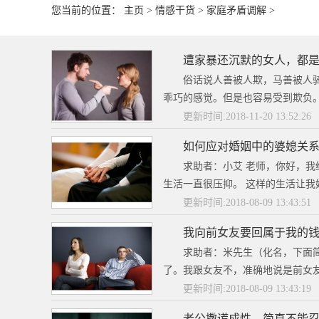
您当前的位置：
主页
>
情感干货
>
家庭矛盾调解
>
遭家暴还沉默的女人，都
俗话说人善被人欺，马善被人
乖巧的感觉。但是也容易受到欺负。
更新时间:2018-11-20 13:52:26
如何应对婚姻中的婆媳关
求助者：小艾 老师，你好，我
生活一直很压抑。 这样的生活让我
更新时间:2018-08-09 13:43:51
我向前女友要回属于我的
求助者：米先生（化名，下面
了。我跟女友不，准确地说是前女友
更新时间:2018-08-09 13:43:19
老公撒谎成性，简直不能