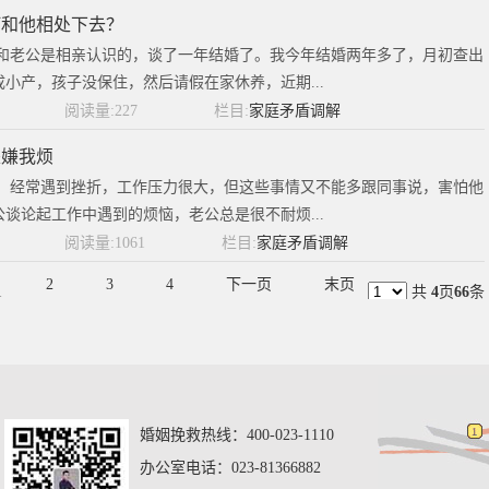
何和他相处下去？
我和老公是相亲认识的，谈了一年结婚了。我今年结婚两年多了，月初查出
小产，孩子没保住，然后请假在家休养，近期...
阅读量:227
栏目:
家庭矛盾调解
是嫌我烦
累，经常遇到挫折，工作压力很大，但这些事情又不能多跟同事说，害怕他
谈论起工作中遇到的烦恼，老公总是很不耐烦...
阅读量:1061
栏目:
家庭矛盾调解
2
3
4
下一页
末页
1
共
4
页
66
条
婚姻挽救热线：400-023-1110
办公室电话：023-81366882