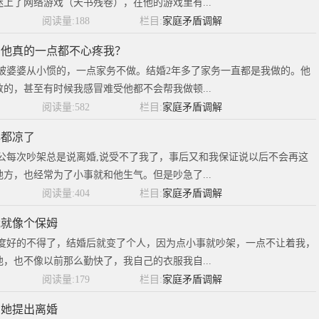
上了网络游戏（天书残卷），在他的游戏里有...
阅读量:188
栏目:
家庭矛盾调解
，他真的一点都不心疼我？
被婆婆从小惯的，一点家务不做。结婚2年多了家务一直都是我做的。他
的，甚至有时候我感冒难受他都不会帮我做顿...
阅读量:582
栏目:
家庭矛盾调解
心都凉了
公每次吵架总是说离婚,说受不了我了，事后又和我保证说以后不会再这
方，也经常为了小事就和他生气。但是吵急了...
阅读量:404
栏目:
家庭矛盾调解
我就像个保姆
态度好的不得了，结婚后就变了个人，因为点小事就吵架，一点不让着我，
，也不像以前那么勤快了，我自己的衣服我自...
阅读量:179
栏目:
家庭矛盾调解
在她提出离婚