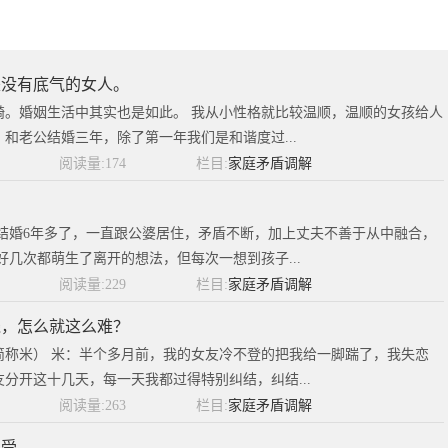
是没有底气的女人。
骑。婚姻生活中其实也是如此。 我从小性格就比较温顺，温顺的女孩给人
和老公结婚三年，除了第一年我们是和谐度过...
阅读量:174
栏目:
家庭矛盾调解
系
结婚6年多了，一直跟公婆居住，矛盾不断，加上丈夫不善于从中融合，
好几次都萌生了离开的想法，但每次一想到孩子...
阅读量:229
栏目:
家庭矛盾调解
钱，怎么就这么难？
简称米） 米：半个多月前，我的女友冷不登的把我给一脚踹了，我失恋
分开这十几天，每一天我都过得特别纠结，纠结...
阅读量:263
栏目:
家庭矛盾调解
忍受