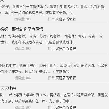
老公29岁，认识不到一年就结婚了，婚前他对我各种好，什么事情都迁就
，婚后他一点点的暴露自己。变得有些无赖，没...
阅读量:303
栏目:
家庭矛盾调解
段婚姻，那就请你早点醒悟
师：司佳贤老师） 青青：你好，司老师！ 司老师：你好，青青！ 青
女儿，我现在不想跟老公过，只要看见他我就非...
阅读量:193
栏目:
家庭矛盾调解
自不同的地方，他来自陕西，我来自山西。最终我们定居在了太原。老公有
都不是非常好。所以我们结婚后，丈夫就劝我...
阅读量:184
栏目:
家庭矛盾调解
夫天天吵架
同学，一起上学到大学毕业到工作，再结婚，恋爱的过程经常吵架，但是就
有了孩子以后跟婆婆住在一起，为了孩子的事...
阅读量:290
栏目:
家庭矛盾调解