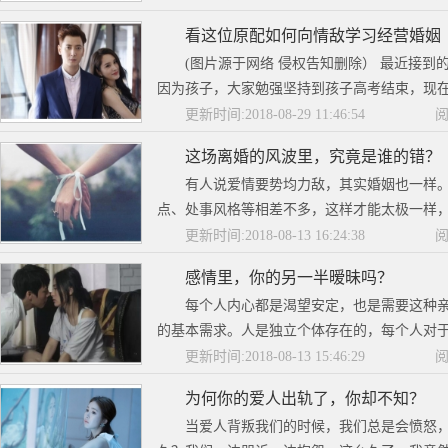
看这位原配如何向情敌学习经营婚姻
(图片源于网络 侵权告知删除） 最近接
因为孩子，大家勉强坚持到孩子高考结束，现在
更新时间:2018-08-29 11:46:54
阅
这场离婚的风波里，究竟是谁的错？
有人说爱情要势均力敌，其实婚姻也一样
点、处事风格等相差不多，这样才能太极一样，达
更新时间:2018-08-13 16:24:38
阅
感情里，你的另一半暧昧吗？
每个人内心都是渴望安定，也是需要这种
的基本需求。人是独立个体存在的，每个人对于爱
更新时间:2018-08-13 15:46:29
阅
为何你的爱人出轨了，你却不知？
当爱人背叛我们的时候，我们总是会愤怒