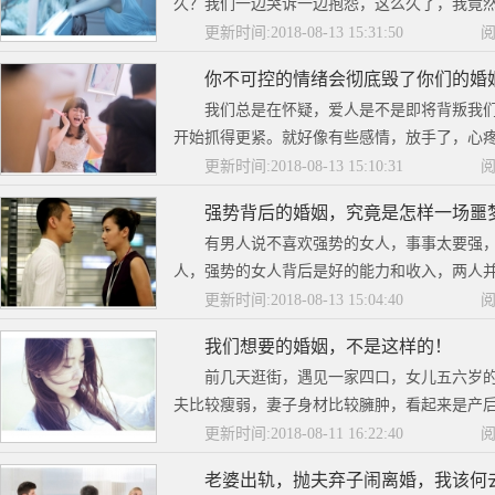
久？我们一边哭诉一边抱怨，这么久了，我竟然不
更新时间:2018-08-13 15:31:50
阅
你不可控的情绪会彻底毁了你们的婚
我们总是在怀疑，爱人是不是即将背叛我
开始抓得更紧。就好像有些感情，放手了，心疼，
更新时间:2018-08-13 15:10:31
阅
强势背后的婚姻，究竟是怎样一场噩
有男人说不喜欢强势的女人，事事太要强
人，强势的女人背后是好的能力和收入，两人并
更新时间:2018-08-13 15:04:40
阅
我们想要的婚姻，不是这样的！
前几天逛街，遇见一家四口，女儿五六岁的
夫比较瘦弱，妻子身材比较臃肿，看起来是产后
更新时间:2018-08-11 16:22:40
阅
老婆出轨，抛夫弃子闹离婚，我该何