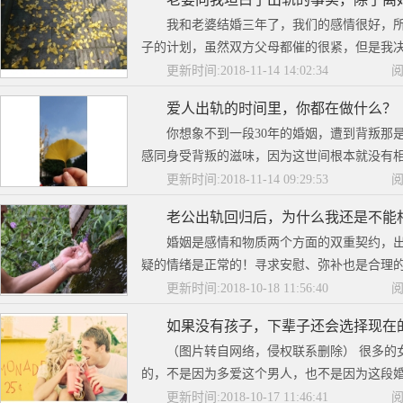
我和老婆结婚三年了，我们的感情很好，
子的计划，虽然双方父母都催的很紧，但是我决
更新时间:2018-11-14 14:02:34
阅
爱人出轨的时间里，你都在做什么？
你想象不到一段30年的婚姻，遭到背叛那
感同身受背叛的滋味，因为这世间根本就没有相
更新时间:2018-11-14 09:29:53
阅
老公出轨回归后，为什么我还是不能相
婚姻是感情和物质两个方面的双重契约，出
疑的情绪是正常的！寻求安慰、弥补也是合理的
更新时间:2018-10-18 11:56:40
阅
如果没有孩子，下辈子还会选择现在
（图片转自网络，侵权联系删除） 很多的
的，不是因为多爱这个男人，也不是因为这段婚姻
更新时间:2018-10-17 11:46:41
阅