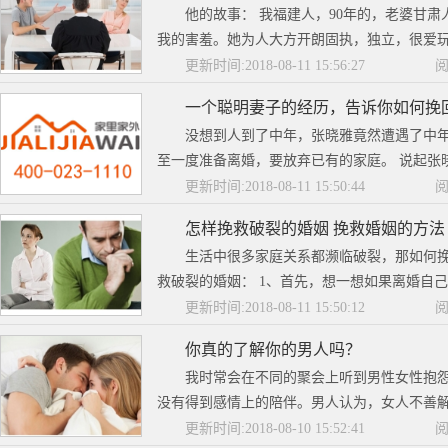
他的故事： 我福建人，90年的，老婆甘肃
我的害羞。她为人大方开朗固执，独立，很爱玩
更新时间:2018-08-11 15:56:27
阅
一个聪明妻子的经历，告诉你如何挽
没想到人到了中年，张晓雅竟然遭遇了中
至一度准备离婚，要放弃已有的家庭。 说起张晓
更新时间:2018-08-11 15:50:44
阅
怎样挽救破裂的婚姻 挽救婚姻的方法
生活中很多家庭关系都濒临破裂，那如何挽
救破裂的婚姻： 1、首先，想一想如果离婚自己该
更新时间:2018-08-11 15:50:12
阅
你真的了解你的男人吗？
我时常会在不同的聚会上听到男性女性抱
没有得到感情上的陪伴。男人认为，女人不善解人
更新时间:2018-08-10 15:52:41
阅