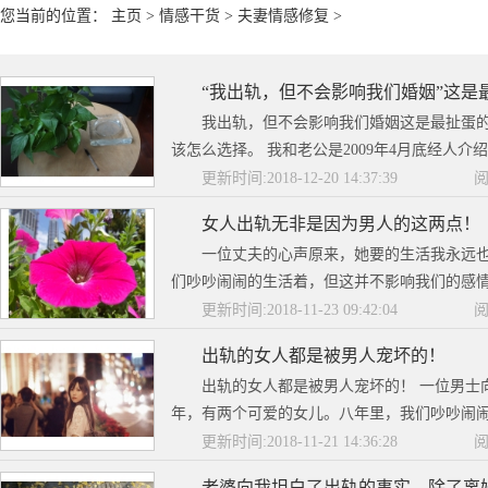
您当前的位置：
主页
>
情感干货
>
夫妻情感修复
>
“我出轨，但不会影响我们婚姻”这是
我出轨，但不会影响我们婚姻这是最扯蛋的
该怎么选择。 我和老公是2009年4月底经人介
更新时间:2018-12-20 14:37:39
阅
女人出轨无非是因为男人的这两点！
一位丈夫的心声原来，她要的生活我永远也
们吵吵闹闹的生活着，但这并不影响我们的感情，
更新时间:2018-11-23 09:42:04
阅
出轨的女人都是被男人宠坏的！
出轨的女人都是被男人宠坏的！ 一位男士
年，有两个可爱的女儿。八年里，我们吵吵闹闹
更新时间:2018-11-21 14:36:28
阅
老婆向我坦白了出轨的事实，除了离